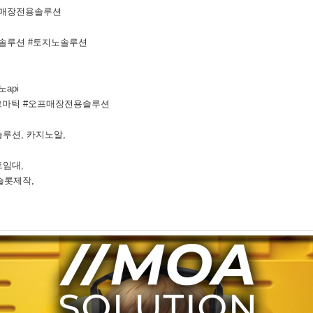
프매장전용솔루션
토솔루션 #토지노솔루션
api
프라그마틱 #오프매장전용솔루션
루션, 카지노알,
트임대,
 슬롯제작,