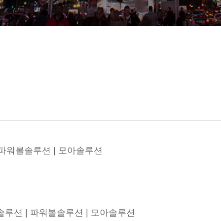
 파워볼솔루션 | 모아솔루션
솔루션 | 파워볼솔루션 | 모아솔루션