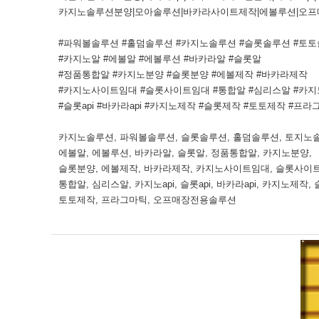
카지노솔루션분양|모아솔루션|바카라사이트제작|에볼루션|오
#파워볼솔루션 #홀덤솔루션 #카지노솔루션 #슬롯솔루션 #토
#카지노알 #에볼알 #에볼루션 #바카라알 #슬롯알
#정품통합알 #카지노분양 #슬롯분양 #에볼제작 #바카라제작
#카지노사이트임대 #슬롯사이트임대 #통합알 #심리스알 #카지노
#슬롯api #바카라api #카지노제작 #슬롯제작 #토토제작 #
카지노솔루션, 파워볼솔루션, 슬롯솔루션, 홀덤솔루션, 토지노솔
에볼알, 에볼루션, 바카라알, 슬롯알, 정품통합알, 카지노분양,
슬롯분양, 에볼제작, 바카라제작, 카지노사이트임대, 슬롯사이
통합알, 심리스알, 카지노api, 슬롯api, 바카라api, 카지노제작,
토토제작, 프라그마틱, 오프매장전용솔루션