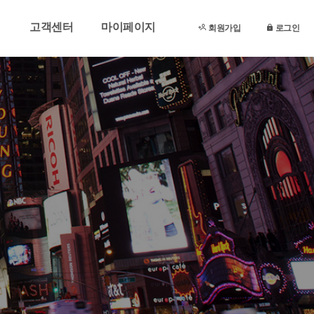
고객센터
마이페이지
회원가입
로그인