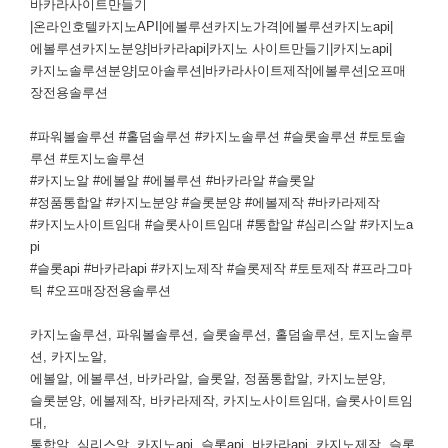
바카라사이트만들기
|온라인호텔카지노API|에볼루션카지노가격|에볼루션카지노api|
에볼루션카지노분양|바카라api|카지노 사이트만들기|카지노api|
카지노솔루션분양|모아솔루션|바카라사이트제작|에볼루션|오프매
장전용솔루션
#파워볼솔루션 #홀덤솔루션 #카지노솔루션 #슬롯솔루션 #토토솔
루션 #토지노솔루션
#카지노알 #에볼알 #에볼루션 #바카라알 #슬롯알
#정품통합알 #카지노분양 #슬롯분양 #에볼제작 #바카라제작
#카지노사이트임대 #슬롯사이트임대 #통합알 #심리스알 #카지노a
pi
#슬롯api #바카라api #카지노제작 #슬롯제작 #토토제작 #프라그마
틱 #오프매장전용솔루션
카지노솔루션, 파워볼솔루션, 슬롯솔루션, 홀덤솔루션, 토지노솔루
션, 카지노알,
에볼알, 에볼루션, 바카라알, 슬롯알, 정품통합알, 카지노분양,
슬롯분양, 에볼제작, 바카라제작, 카지노사이트임대, 슬롯사이트임
대,
통합알, 심리스알, 카지노api, 슬롯api, 바카라api, 카지노제작, 슬롯