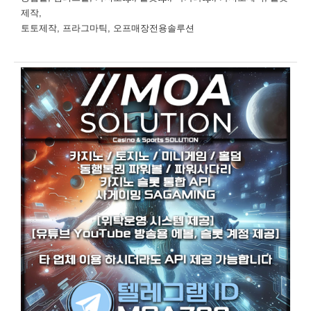
제작,
토토제작, 프라그마틱, 오프매장전용솔루션