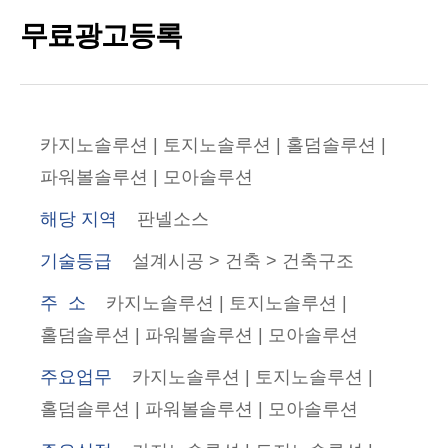
무료광고등록
카지노솔루션 | 토지노솔루션 | 홀덤솔루션 |
파워볼솔루션 | 모아솔루션
해당 지역
판넬소스
기술등급
설계시공 > 건축 > 건축구조
주 소
카지노솔루션 | 토지노솔루션 |
홀덤솔루션 | 파워볼솔루션 | 모아솔루션
주요업무
카지노솔루션 | 토지노솔루션 |
홀덤솔루션 | 파워볼솔루션 | 모아솔루션