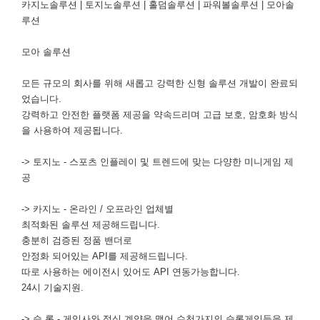
카지노솔루션 | 토지노솔루션 | 홀덤솔루션 | 파워볼솔루션 | 모아솔
루션
모아 솔루션
모든 규모의 회사를 위해 새롭고 강력한 신형 솔루션 개발이 완료되
었습니다.
강력하고 안전한 플랫폼 제공을 약속드리며 고급 보호, 암호화 방식
을 사용하여 제공됩니다.
-> 토지노 - 스포츠 인플레이 및 트렌드에 맞는 다양한 미니게임 제
공
-> 카지노 - 온라인 / 오프라인 업체별
최적화된 솔루션 제공해드립니다.
충분히 검증된 정품 밴더로
안정화 되어있는 API를 제공해드립니다.
따로 사용하는 에이전시 있어도 API 연동가능합니다.
24시 기술지원.
-> 슬 롯 - 게임사와 정식 계약을 맺어 수천가지의 슬롯게임들을 제