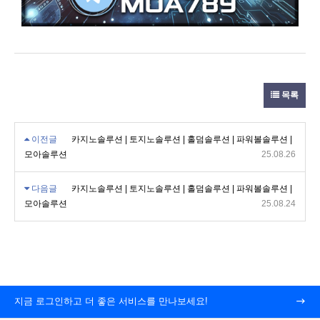
목록
이전글
카지노솔루션 | 토지노솔루션 | 홀덤솔루션 | 파워볼솔루션 |
모아솔루션
25.08.26
다음글
카지노솔루션 | 토지노솔루션 | 홀덤솔루션 | 파워볼솔루션 |
모아솔루션
25.08.24
지금 로그인하고 더 좋은 서비스를 만나보세요!