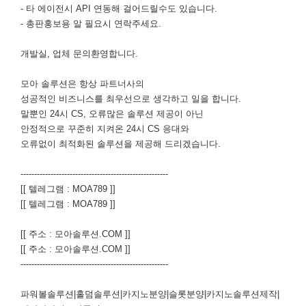
- 타 에이전시 API 연동해 걸어드릴수도 있습니다.
- 총판홍보용 알 필요시 연락주세요.
개발실, 업체 문의환영합니다.
모아 솔루션은 항상 파트너사의
성공적인 비즈니스를 최우선으로 생각하고 일을 합니다.
말뿐인 24시 CS, 오류많은 솔루션 제공이 아닌
안정적으로 꾸준히 지켜온 24시 CS 응대와
오류없이 최적화된 솔루션을 제공해 드리겠습니다.
------------------------------------------------------
[[ 텔레그램 : MOA789 ]]
[[ 텔레그램 : MOA789 ]]
[[ 주소 : 모아솔루션.COM ]]
[[ 주소 : 모아솔루션.COM ]]
------------------------------------------------------
파워볼솔루션|홀덤솔루션|카지노분양|슬롯분양|카지노솔루션제작|