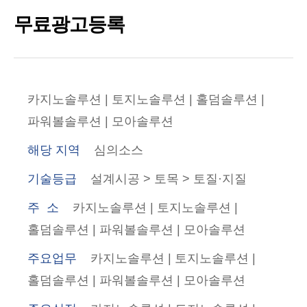
무료광고등록
카지노솔루션 | 토지노솔루션 | 홀덤솔루션 |
파워볼솔루션 | 모아솔루션
해당 지역
심의소스
기술등급
설계시공 > 토목 > 토질·지질
주 소
카지노솔루션 | 토지노솔루션 |
홀덤솔루션 | 파워볼솔루션 | 모아솔루션
주요업무
카지노솔루션 | 토지노솔루션 |
홀덤솔루션 | 파워볼솔루션 | 모아솔루션