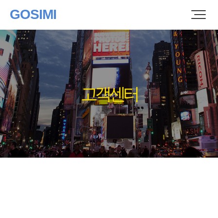
GOSIMI
고객센터