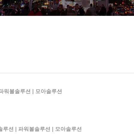
 파워볼솔루션 | 모아솔루션
솔루션 | 파워볼솔루션 | 모아솔루션