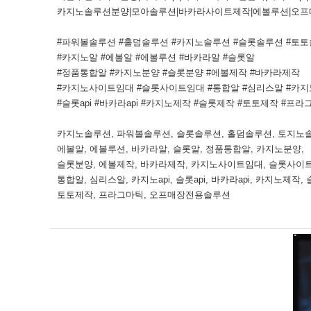
카지노솔루션분양|모아솔루션|바카라사이트제작|에볼루션|오
#파워볼솔루션 #홀덤솔루션 #카지노솔루션 #슬롯솔루션 #토
#카지노알 #에볼알 #에볼루션 #바카라알 #슬롯알
#정품통합알 #카지노분양 #슬롯분양 #에볼제작 #바카라제작
#카지노사이트임대 #슬롯사이트임대 #통합알 #심리스알 #카지노
#슬롯api #바카라api #카지노제작 #슬롯제작 #토토제작 #
카지노솔루션, 파워볼솔루션, 슬롯솔루션, 홀덤솔루션, 토지노솔
에볼알, 에볼루션, 바카라알, 슬롯알, 정품통합알, 카지노분양,
슬롯분양, 에볼제작, 바카라제작, 카지노사이트임대, 슬롯사이
통합알, 심리스알, 카지노api, 슬롯api, 바카라api, 카지노제작,
토토제작, 프라그마틱, 오프매장전용솔루션