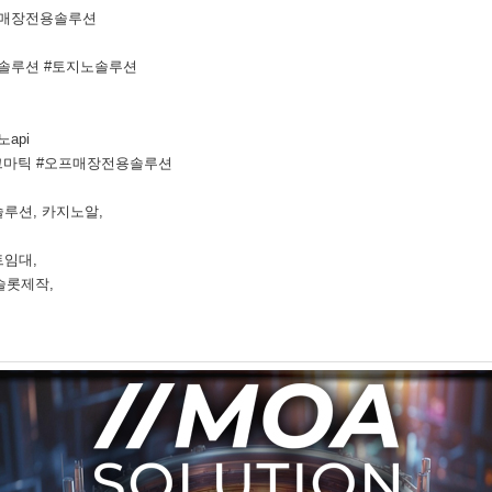
프매장전용솔루션
토솔루션 #토지노솔루션
api
프라그마틱 #오프매장전용솔루션
루션, 카지노알,
트임대,
 슬롯제작,