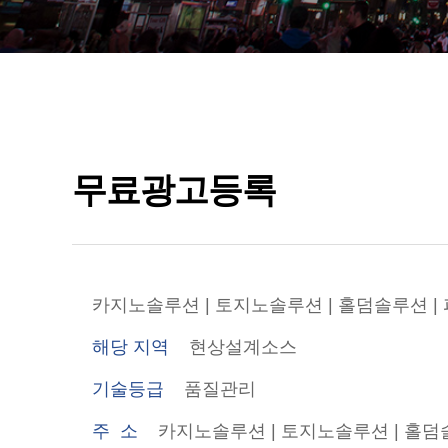
무료광고등록
카지노솔루션 | 토지노솔루션 | 홀덤솔루션 |
해당 지역
현상설계소스
기술등급
품질관리
주 소
카지노솔루션 | 토지노솔루션 | 홀덤