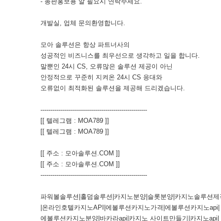
- 총판홍보용 알 필요시 연락주세요.
개발실, 업체 문의환영합니다.
모아 솔루션은 항상 파트너사의
성공적인 비즈니스를 최우선으로 생각하고 일을 합니다.
말뿐인 24시 CS, 오류많은 솔루션 제공이 아닌
안정적으로 꾸준히 지켜온 24시 CS 응대와
오류없이 최적화된 솔루션을 제공해 드리겠습니다.
------------------------------------------------------
[[ 텔레그램 : MOA789 ]]
[[ 텔레그램 : MOA789 ]]
[[ 주소 : 모아솔루션.COM ]]
[[ 주소 : 모아솔루션.COM ]]
------------------------------------------------------
파워볼솔루션|홀덤솔루션|카지노분양|슬롯분양|카지노솔루션
|온라인호텔카지노API|에볼루션카지노가격|에볼루션카지노api|
에볼루션카지노분양|바카라api|카지노 사이트만들기|카지노api|