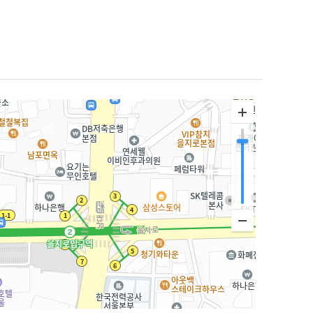
 파워볼솔루션 | 모아솔루션