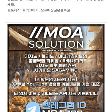
제작,
토토제작, 프라그마틱, 오프매장전용솔루션