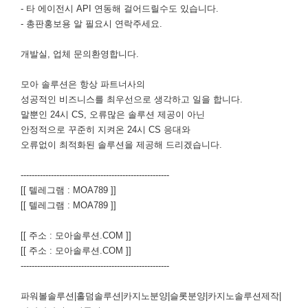
- 타 에이전시 API 연동해 걸어드릴수도 있습니다.
- 총판홍보용 알 필요시 연락주세요.
개발실, 업체 문의환영합니다.
모아 솔루션은 항상 파트너사의
성공적인 비즈니스를 최우선으로 생각하고 일을 합니다.
말뿐인 24시 CS, 오류많은 솔루션 제공이 아닌
안정적으로 꾸준히 지켜온 24시 CS 응대와
오류없이 최적화된 솔루션을 제공해 드리겠습니다.
------------------------------------------------------
[[ 텔레그램 : MOA789 ]]
[[ 텔레그램 : MOA789 ]]
[[ 주소 : 모아솔루션.COM ]]
[[ 주소 : 모아솔루션.COM ]]
------------------------------------------------------
파워볼솔루션|홀덤솔루션|카지노분양|슬롯분양|카지노솔루션제작|