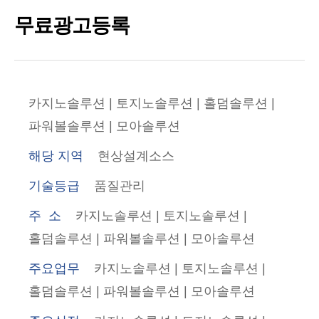
무료광고등록
카지노솔루션 | 토지노솔루션 | 홀덤솔루션 |
파워볼솔루션 | 모아솔루션
해당 지역
현상설계소스
기술등급
품질관리
주 소
카지노솔루션 | 토지노솔루션 |
홀덤솔루션 | 파워볼솔루션 | 모아솔루션
주요업무
카지노솔루션 | 토지노솔루션 |
홀덤솔루션 | 파워볼솔루션 | 모아솔루션