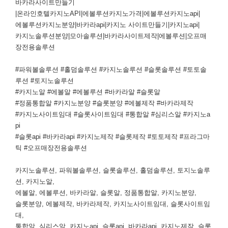
바카라사이트만들기
|온라인호텔카지노API|에볼루션카지노가격|에볼루션카지노api|
에볼루션카지노분양|바카라api|카지노 사이트만들기|카지노api|
카지노솔루션분양|모아솔루션|바카라사이트제작|에볼루션|오프매
장전용솔루션
#파워볼솔루션 #홀덤솔루션 #카지노솔루션 #슬롯솔루션 #토토솔
루션 #토지노솔루션
#카지노알 #에볼알 #에볼루션 #바카라알 #슬롯알
#정품통합알 #카지노분양 #슬롯분양 #에볼제작 #바카라제작
#카지노사이트임대 #슬롯사이트임대 #통합알 #심리스알 #카지노a
pi
#슬롯api #바카라api #카지노제작 #슬롯제작 #토토제작 #프라그마
틱 #오프매장전용솔루션
카지노솔루션, 파워볼솔루션, 슬롯솔루션, 홀덤솔루션, 토지노솔루
션, 카지노알,
에볼알, 에볼루션, 바카라알, 슬롯알, 정품통합알, 카지노분양,
슬롯분양, 에볼제작, 바카라제작, 카지노사이트임대, 슬롯사이트임
대,
통합알, 심리스알, 카지노api, 슬롯api, 바카라api, 카지노제작, 슬롯