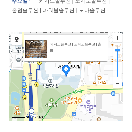
주요실적
카지노솔루션 | 토지노솔루션 |
홀덤솔루션 | 파워볼솔루션 | 모아솔루션
카지노솔루션 | 토지노솔루션 | 홀덤솔루션 |
카지노솔루션 | 토지노솔루션 | 홀덤솔루션 | 파워볼솔루션 | 모아솔루션
50m