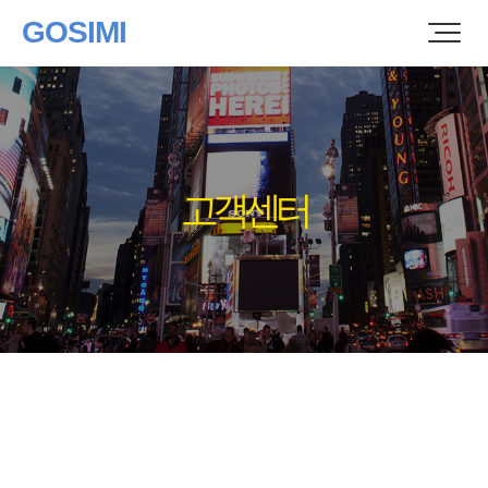
GOSIMI
고객센터