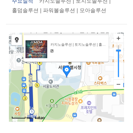
주요실적
카지노솔루션 | 토지노솔루션 |
홀덤솔루션 | 파워볼솔루션 | 모아솔루션
카지노솔루션 | 토지노솔루션 | 홀덤솔루션 |
카지노솔루션 | 토지노솔루션 | 홀덤솔루션 | 파워볼솔루션 | 모아솔루션
50m