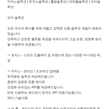
카지노솔루션 | 토지노솔루션 | 홀덤솔루션 | 파워볼솔루션 | 모아솔
루션
모아 솔루션
모든 규모의 회사를 위해 새롭고 강력한 신형 솔루션 개발이 완료되
었습니다.
강력하고 안전한 플랫폼 제공을 약속드리며 고급 보호, 암호화 방식
을 사용하여 제공됩니다.
-> 토지노 - 스포츠 인플레이 및 트렌드에 맞는 다양한 미니게임 제
공
-> 카지노 - 온라인 / 오프라인 업체별
최적화된 솔루션 제공해드립니다.
충분히 검증된 정품 밴더로
안정화 되어있는 API를 제공해드립니다.
따로 사용하는 에이전시 있어도 API 연동가능합니다.
24시 기술지원.
-> 슬 롯 - 게임사와 정식 계약을 맺어 수천가지의 슬롯게임들을 제