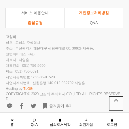
서비스 이용안내
개인정보처리방침
환불규정
Q&A
고심의
상호 : 고심의 주식회사
주소 : 부산광역시 해운대구 센텀북대로 60, 309호(재송동,
센텀아이에스타워)
대표자 : 서영훈
대표전화 : 051) 756-5690
팩스 : 051) 756-5691
사업자등록번호 : 756-86-01523
사업자계좌번호 : 신한은행 140-012-932792 서영훈
Hosting by
TLOG
COPYRIGHT © 2020 고심의 주식회사 CO., LTD. ALL RIGHTS RESERVE
D.
arrow_upward
즐겨찾기 추가
홈
QnA
심의도서제작
회원가입
로그인