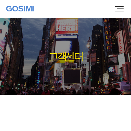
GOSIMI
고객센터