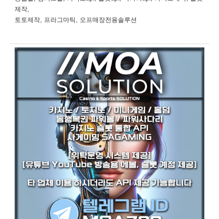
제작,
토토제작, 프라그마틱, 오프매장전용솔루션