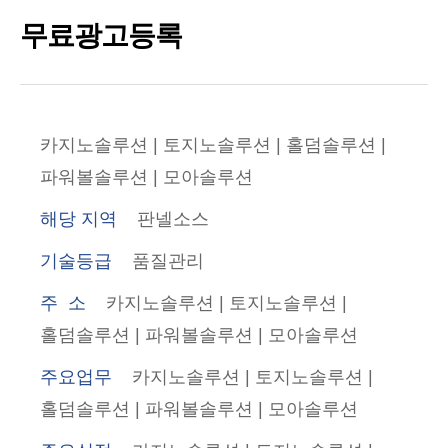
무료광고등록
카지노솔루션 | 토지노솔루션 | 홀덤솔루션 |
파워볼솔루션 | 모아솔루션
해당 지역
판넬소스
기술등급
품질관리
주 소
카지노솔루션 | 토지노솔루션 |
홀덤솔루션 | 파워볼솔루션 | 모아솔루션
주요업무
카지노솔루션 | 토지노솔루션 |
홀덤솔루션 | 파워볼솔루션 | 모아솔루션