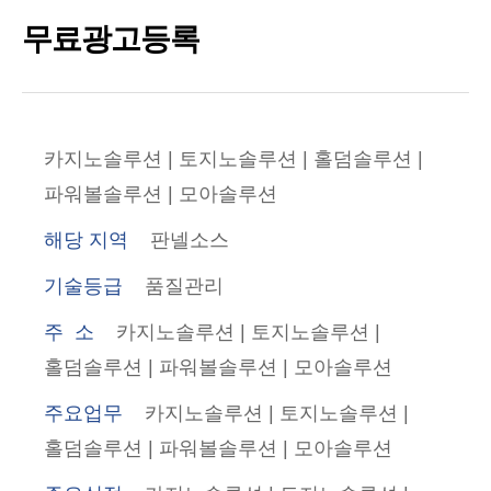
무료광고등록
카지노솔루션 | 토지노솔루션 | 홀덤솔루션 |
파워볼솔루션 | 모아솔루션
해당 지역
판넬소스
기술등급
품질관리
주 소
카지노솔루션 | 토지노솔루션 |
홀덤솔루션 | 파워볼솔루션 | 모아솔루션
주요업무
카지노솔루션 | 토지노솔루션 |
홀덤솔루션 | 파워볼솔루션 | 모아솔루션