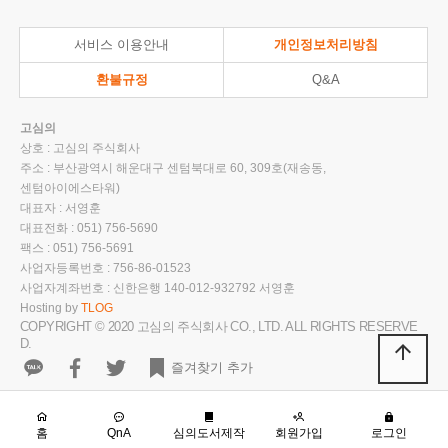
서비스 이용안내
개인정보처리방침
환불규정
Q&A
고심의
상호 : 고심의 주식회사
주소 : 부산광역시 해운대구 센텀북대로 60, 309호(재송동,
센텀아이에스타워)
대표자 : 서영훈
대표전화 : 051) 756-5690
팩스 : 051) 756-5691
사업자등록번호 : 756-86-01523
사업자계좌번호 : 신한은행 140-012-932792 서영훈
Hosting by
TLOG
COPYRIGHT © 2020 고심의 주식회사 CO., LTD. ALL RIGHTS RESERVE
D.
arrow_upward
즐겨찾기 추가
홈
QnA
심의도서제작
회원가입
로그인