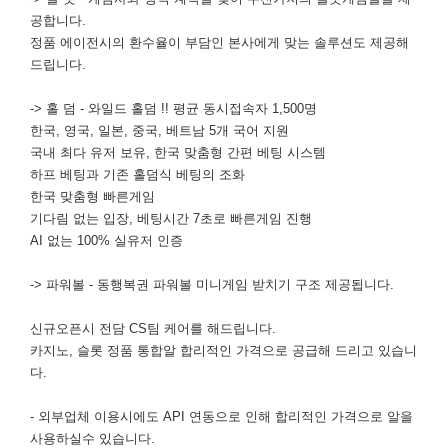
공합니다.
정품 에이전시의 환수율이 부담인 본사에게 맞는 솔루션도 제공해
드립니다.
-> 홀 덤 - 와일드 홀덤 !! 평균 동시접속자 1,500명
한국, 영국, 일본, 중국, 베트남 5개 국어 지원
국내 최다 유저 보유, 한국 맞춤형 간편 베팅 시스템
하프 베팅과 기존 홀덤식 베팅의 조화
한국 맞춤형 빠른게임
기다림 없는 입장, 베팅시간 7초로 빠른게임 진행
AI 없는 100% 실유저 인증
-> 파워볼 - 동행복권 파워볼 미니게임 받치기 구조 제공됩니다.
신규오픈시 전담 CS팀 케어를 해드립니다.
카지노, 슬롯 정품 통합알 합리적인 가격으로 공급해 드리고 있습니
다.
- 외부업체 이용시에도 API 연동으로 인해 합리적인 가격으로 알을
사용하실수 있습니다.