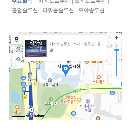
주요실적
카지노솔루션 | 토지노솔루션 |
홀덤솔루션 | 파워볼솔루션 | 모아솔루션
카지노솔루션 | 토지노솔루션 | 홀덤솔루션 |
카지노솔루션 | 토지노솔루션 | 홀덤솔루션 | 파워볼솔루션 | 모아솔루션
50m