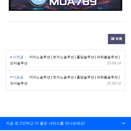
목록
이전글
카지노솔루션 | 토지노솔루션 | 홀덤솔루션 | 파워볼솔루션 |
모아솔루션
25.09.14
다음글
카지노솔루션 | 토지노솔루션 | 홀덤솔루션 | 파워볼솔루션 |
모아솔루션
25.09.12
지금 로그인하고 더 좋은 서비스를 만나보세요!