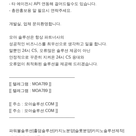
- 타 에이전시 API 연동해 걸어드릴수도 있습니다.
- 총판홍보용 알 필요시 연락주세요.
개발실, 업체 문의환영합니다.
모아 솔루션은 항상 파트너사의
성공적인 비즈니스를 최우선으로 생각하고 일을 합니다.
말뿐인 24시 CS, 오류많은 솔루션 제공이 아닌
안정적으로 꾸준히 지켜온 24시 CS 응대와
오류없이 최적화된 솔루션을 제공해 드리겠습니다.
------------------------------------------------------
[[ 텔레그램 : MOA789 ]]
[[ 텔레그램 : MOA789 ]]
[[ 주소 : 모아솔루션.COM ]]
[[ 주소 : 모아솔루션.COM ]]
------------------------------------------------------
파워볼솔루션|홀덤솔루션|카지노분양|슬롯분양|카지노솔루션제작|