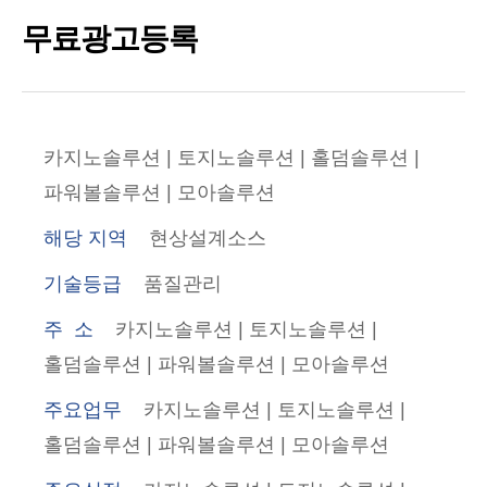
무료광고등록
카지노솔루션 | 토지노솔루션 | 홀덤솔루션 |
파워볼솔루션 | 모아솔루션
해당 지역
현상설계소스
기술등급
품질관리
주 소
카지노솔루션 | 토지노솔루션 |
홀덤솔루션 | 파워볼솔루션 | 모아솔루션
주요업무
카지노솔루션 | 토지노솔루션 |
홀덤솔루션 | 파워볼솔루션 | 모아솔루션