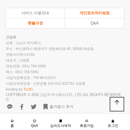
서비스 이용안내
개인정보처리방침
환불규정
Q&A
고심의
상호 : 고심의 주식회사
주소 : 부산광역시 해운대구 센텀북대로 60, 309호(재송동,
센텀아이에스타워)
대표자 : 서영훈
대표전화 : 051) 756-5690
팩스 : 051) 756-5691
사업자등록번호 : 756-86-01523
사업자계좌번호 : 신한은행 140-012-932792 서영훈
Hosting by
TLOG
COPYRIGHT © 2020 고심의 주식회사 CO., LTD. ALL RIGHTS RESERVE
D.
arrow_upward
즐겨찾기 추가
홈
QnA
심의도서제작
회원가입
로그인