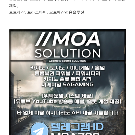
제작,
토토제작, 프라그마틱, 오프매장전용솔루션