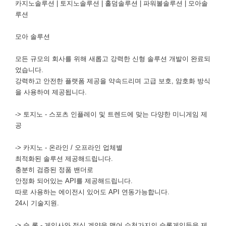
카지노솔루션 | 토지노솔루션 | 홀덤솔루션 | 파워볼솔루션 | 모아솔
루션
모아 솔루션
모든 규모의 회사를 위해 새롭고 강력한 신형 솔루션 개발이 완료되
었습니다.
강력하고 안전한 플랫폼 제공을 약속드리며 고급 보호, 암호화 방식
을 사용하여 제공됩니다.
-> 토지노 - 스포츠 인플레이 및 트렌드에 맞는 다양한 미니게임 제
공
-> 카지노 - 온라인 / 오프라인 업체별
최적화된 솔루션 제공해드립니다.
충분히 검증된 정품 밴더로
안정화 되어있는 API를 제공해드립니다.
따로 사용하는 에이전시 있어도 API 연동가능합니다.
24시 기술지원.
-> 슬 롯 - 게임사와 정식 계약을 맺어 수천가지의 슬롯게임들을 제