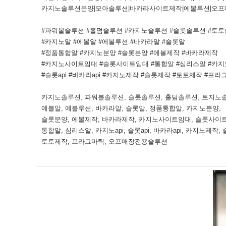
카지노솔루션분양|모아솔루션|바카라사이트제작|에볼루션|오
#파워볼솔루션 #홀덤솔루션 #카지노솔루션 #슬롯솔루션 #토
#카지노알 #에볼알 #에볼루션 #바카라알 #슬롯알
#정품통합알 #카지노분양 #슬롯분양 #에볼제작 #바카라제작
#카지노사이트임대 #슬롯사이트임대 #통합알 #심리스알 #카지노
#슬롯api #바카라api #카지노제작 #슬롯제작 #토토제작 #
카지노솔루션, 파워볼솔루션, 슬롯솔루션, 홀덤솔루션, 토지노솔
에볼알, 에볼루션, 바카라알, 슬롯알, 정품통합알, 카지노분양,
슬롯분양, 에볼제작, 바카라제작, 카지노사이트임대, 슬롯사이
통합알, 심리스알, 카지노api, 슬롯api, 바카라api, 카지노제작,
토토제작, 프라그마틱, 오프매장전용솔루션