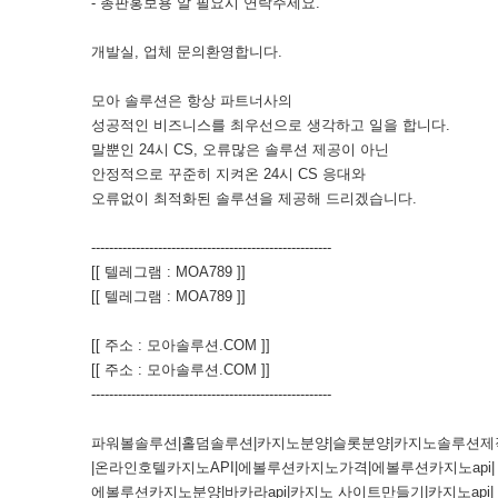
- 총판홍보용 알 필요시 연락주세요.
개발실, 업체 문의환영합니다.
모아 솔루션은 항상 파트너사의
성공적인 비즈니스를 최우선으로 생각하고 일을 합니다.
말뿐인 24시 CS, 오류많은 솔루션 제공이 아닌
안정적으로 꾸준히 지켜온 24시 CS 응대와
오류없이 최적화된 솔루션을 제공해 드리겠습니다.
------------------------------------------------------
[[ 텔레그램 : MOA789 ]]
[[ 텔레그램 : MOA789 ]]
[[ 주소 : 모아솔루션.COM ]]
[[ 주소 : 모아솔루션.COM ]]
------------------------------------------------------
파워볼솔루션|홀덤솔루션|카지노분양|슬롯분양|카지노솔루션
|온라인호텔카지노API|에볼루션카지노가격|에볼루션카지노api|
에볼루션카지노분양|바카라api|카지노 사이트만들기|카지노api|