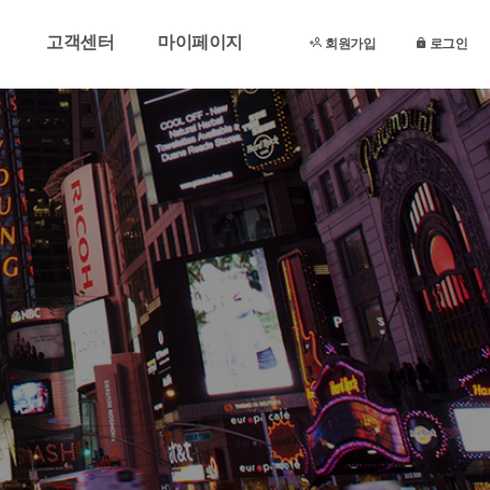
고객센터
마이페이지
회원가입
로그인