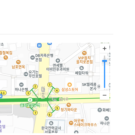
 파워볼솔루션 | 모아솔루션