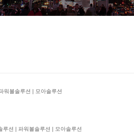
 파워볼솔루션 | 모아솔루션
솔루션 | 파워볼솔루션 | 모아솔루션