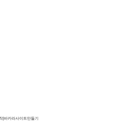
제작|바카라사이트만들기