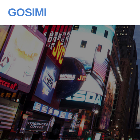
GOSIMI