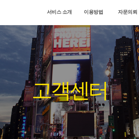
서비스 소개
이용방법
자문의뢰
고객센터