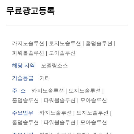
무료광고등록
카지노솔루션 | 토지노솔루션 | 홀덤솔루션 |
파워볼솔루션 | 모아솔루션
해당 지역
모델링소스
기술등급
기타
주 소
카지노솔루션 | 토지노솔루션 |
홀덤솔루션 | 파워볼솔루션 | 모아솔루션
주요업무
카지노솔루션 | 토지노솔루션 |
홀덤솔루션 | 파워볼솔루션 | 모아솔루션