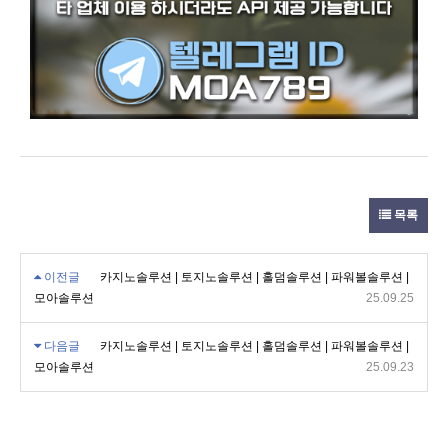
목록
이전글
카지노솔루션 | 토지노솔루션 | 홀덤솔루션 | 파워볼솔루션 |
모아솔루션
25.09.25
다음글
카지노솔루션 | 토지노솔루션 | 홀덤솔루션 | 파워볼솔루션 |
모아솔루션
25.09.23