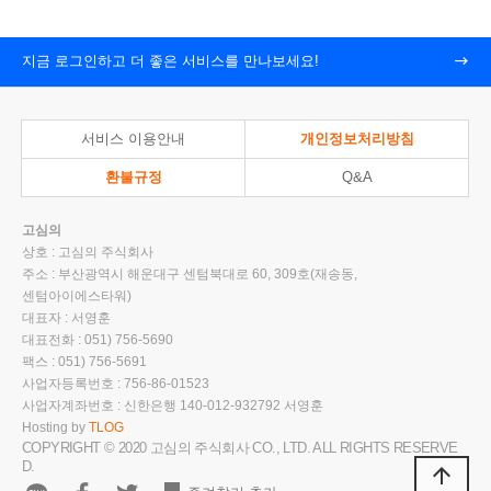
지금 로그인하고 더 좋은 서비스를 만나보세요!
서비스 이용안내
개인정보처리방침
환불규정
Q&A
고심의
상호 : 고심의 주식회사
주소 : 부산광역시 해운대구 센텀북대로 60, 309호(재송동,
센텀아이에스타워)
대표자 : 서영훈
대표전화 : 051) 756-5690
팩스 : 051) 756-5691
사업자등록번호 : 756-86-01523
사업자계좌번호 : 신한은행 140-012-932792 서영훈
Hosting by
TLOG
COPYRIGHT © 2020 고심의 주식회사 CO., LTD. ALL RIGHTS RESERVE
D.
arrow_upward