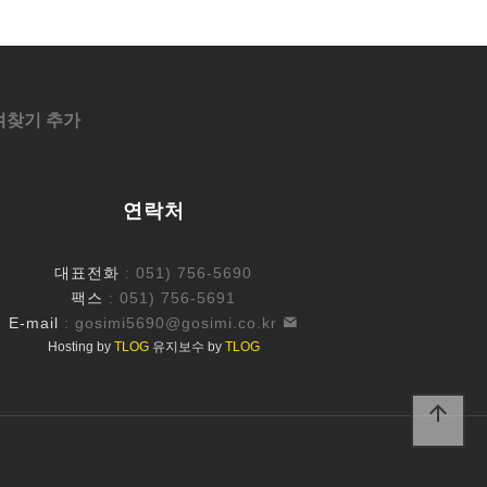
겨찾기 추가
연락처
대표전화
: 051) 756-5690
팩스
: 051) 756-5691
E-mail
:
gosimi5690@gosimi.co.kr
Hosting by
TLOG
유지보수 by
TLOG
arrow_upward