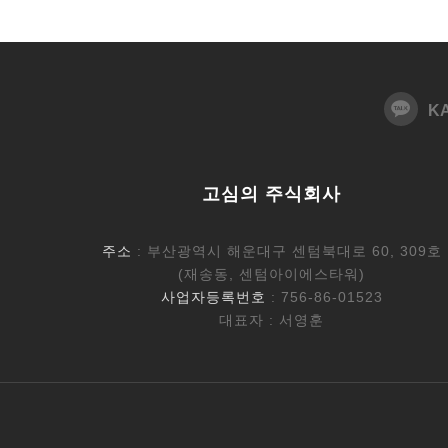
K
고심의 주식회사
주소
: 부산광역시 해운대구 센텀북대로 60, 309호
(재송동, 센텀아이에스타워)
사업자등록번호
: 756-86-01523
대표자 : 서영훈