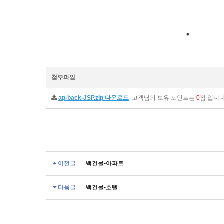
첨부파일
ap-back-JSP.zip 다운로드
고객님의 보유 포인트는
0
점 입니
이전글
백건물-아파트
다음글
백건물-호텔