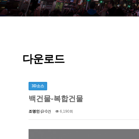
다운로드
3D소스
백건물-복합건물
조명인
0건
6,190회