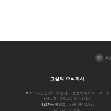
K
고심의 주식회사
주소
: 부산광역시 해운대구 센텀북대로 60, 309호
(재송동, 센텀아이에스타워)
사업자등록번호
: 756-86-01523
대표자 : 서영훈