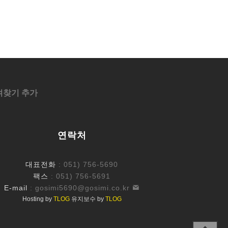
겨찾기 추가
연락처
대표전화
: 051) 756-5690
팩스
: 051) 756-5691
E-mail
:
gosimi5690@gosimi.co.kr
Hosting by
TLOG
유지보수 by
TLOG