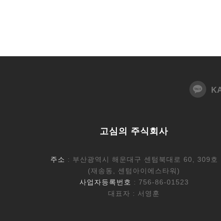
K
고심의 주식회사
주소
: 부산광역시 해운대구 센텀북대로 60, 309호
(재송동, 센텀아이에스타워)
사업자등록번호
: 756-86-01523
대표자 : 서영훈