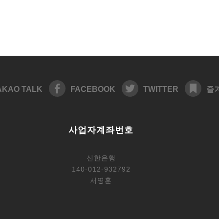
AKAO TALK
FACEBOOK
TWITTER
즐
사업자계좌번호
신한은행
140-012-932792
서영훈