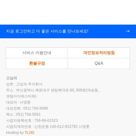
지금 로그인하고 더 좋은 서비스를 만나보세요!
서비스 이용안내
개인정보처리방침
환불규정
Q&A
고심의
상호 : 고심의 주식회사
주소 : 부산광역시 해운대구 센텀북대로 60, 309호(재송동,
센텀아이에스타워)
대표자 : 서영훈
대표전화 : 051) 756-5690
팩스 : 051) 756-5691
사업자등록번호 : 756-86-01523
사업자계좌번호 : 신한은행 140-012-932792 서영훈
Hosting by
TLOG