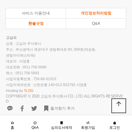
서비스 이용안내
개인정보처리방침
환불규정
Q&A
고심의
상호 : 고심의 주식회사
주소 : 부산광역시 해운대구 센텀북대로 60, 309호(재송동,
센텀아이에스타워)
대표자 : 서영훈
대표전화 : 051) 756-5690
팩스 : 051) 756-5691
사업자등록번호 : 756-86-01523
사업자계좌번호 : 신한은행 140-012-932792 서영훈
Hosting by
TLOG
COPYRIGHT © 2020 고심의 주식회사 CO., LTD. ALL RIGHTS RESERVE
D.
arrow_upward
즐겨찾기 추가
홈
QnA
심의도서제작
회원가입
로그인