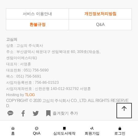
서비스 이용안내
개인정보처리방침
환불규정
Q&A
고심의
상호 : 고심의 주식회사
주소 : 부산광역시 해운대구 센텀북대로 60, 309호(재송동,
센텀아이에스타워)
대표자 : 서영훈
대표전화 : 051) 756-5690
팩스 : 051) 756-5691
사업자등록번호 : 756-86-01523
사업자계좌번호 : 신한은행 140-012-932792 서영훈
Hosting by
TLOG
COPYRIGHT © 2020 고심의 주식회사 CO., LTD. ALL RIGHTS RESERVE
D.
arrow_upward
즐겨찾기 추가
홈
QnA
심의도서제작
회원가입
로그인