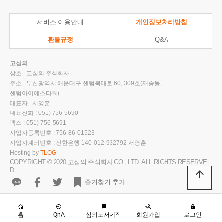
서비스 이용안내
개인정보처리방침
환불규정
Q&A
고심의
상호 : 고심의 주식회사
주소 : 부산광역시 해운대구 센텀북대로 60, 309호(재송동,
센텀아이에스타워)
대표자 : 서영훈
대표전화 : 051) 756-5690
팩스 : 051) 756-5691
사업자등록번호 : 756-86-01523
사업자계좌번호 : 신한은행 140-012-932792 서영훈
Hosting by
TLOG
COPYRIGHT © 2020 고심의 주식회사 CO., LTD. ALL RIGHTS RESERVE
D.
arrow_upward
즐겨찾기 추가
홈
QnA
심의도서제작
회원가입
로그인