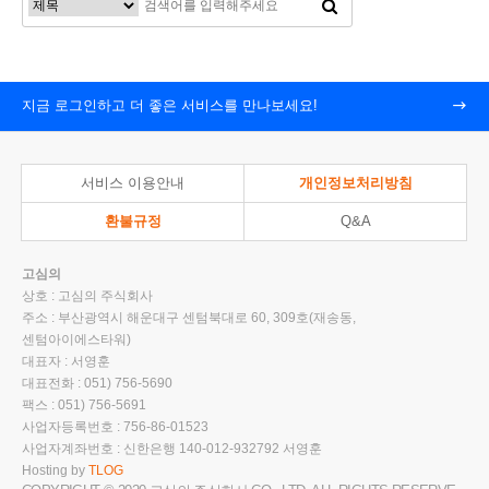
지금 로그인하고 더 좋은 서비스를 만나보세요!
서비스 이용안내
개인정보처리방침
환불규정
Q&A
고심의
상호 : 고심의 주식회사
주소 : 부산광역시 해운대구 센텀북대로 60, 309호(재송동,
센텀아이에스타워)
대표자 : 서영훈
대표전화 : 051) 756-5690
팩스 : 051) 756-5691
사업자등록번호 : 756-86-01523
사업자계좌번호 : 신한은행 140-012-932792 서영훈
Hosting by
TLOG