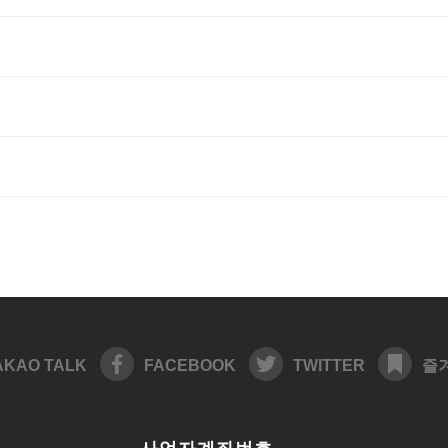
AKAO TALK
FACEBOOK
TWITTER
즐