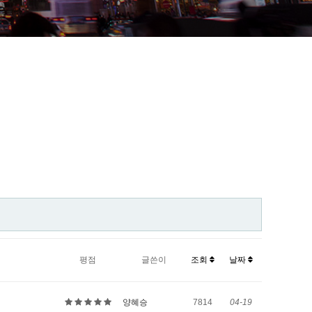
평점
글쓴이
조회
날짜
양혜승
7814
04-19