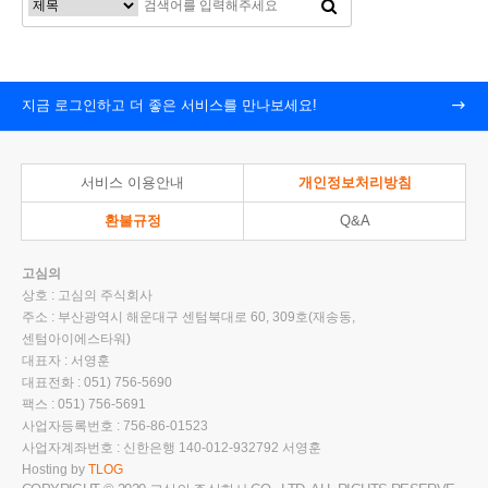
지금 로그인하고 더 좋은 서비스를 만나보세요!
서비스 이용안내
개인정보처리방침
환불규정
Q&A
고심의
상호 : 고심의 주식회사
주소 : 부산광역시 해운대구 센텀북대로 60, 309호(재송동,
센텀아이에스타워)
대표자 : 서영훈
대표전화 : 051) 756-5690
팩스 : 051) 756-5691
사업자등록번호 : 756-86-01523
사업자계좌번호 : 신한은행 140-012-932792 서영훈
Hosting by
TLOG