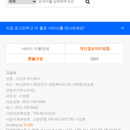
지금 로그인하고 더 좋은 서비스를 만나보세요!
서비스 이용안내
개인정보처리방침
환불규정
Q&A
고심의
상호 : 고심의 주식회사
주소 : 부산광역시 해운대구 센텀북대로 60, 309호(재송동,
센텀아이에스타워)
대표자 : 서영훈
대표전화 : 051) 756-5690
팩스 : 051) 756-5691
사업자등록번호 : 756-86-01523
사업자계좌번호 : 신한은행 140-012-932792 서영훈
Hosting by
TLOG